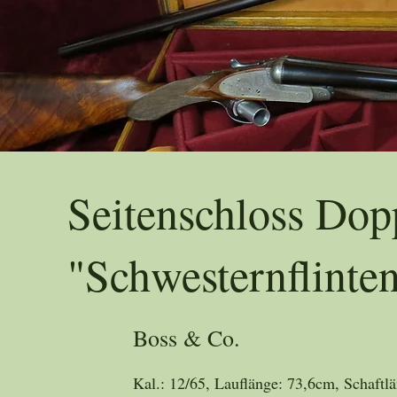
Trad
Seitenschloss Dopp
"Schwesternflinte
Boss & Co.
Kal.: 12/65, Lauflänge: 73,6cm, Schaftl