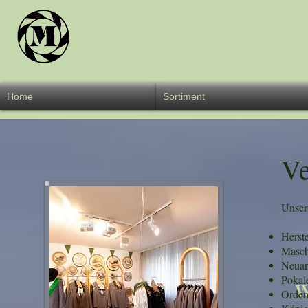
Überschrift 
Home
Sortiment
Ve
Unser
Herst
Masch
Neuan
Pokal
W
Orde