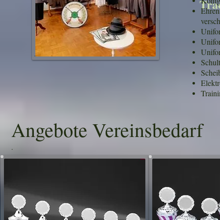
König
Trad
Ehrens
versc
Unifo
Unifo
Unifo
Schul
Schei
Elekt
Train
Angebote Vereinsbedarf
.