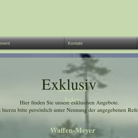
rschrift 1
iment
Kontakt
Exklusiv
über 150
Jahre
Hier finden Sie unsere exklusiven Angebote.
s hierzu bitte persönlich unter Nennung der angegebenen Re
Waffen-Meyer