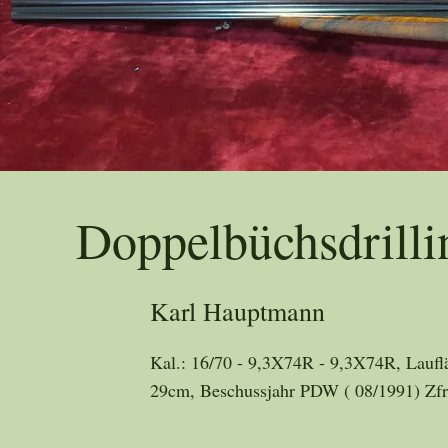
Trad
Doppelbüchsdrilli
Karl Hauptmann
Kal.: 16/70 - 9,3X74R - 9,3X74R, Laufl
29cm, Beschussjahr PDW ( 08/1991) Zfr