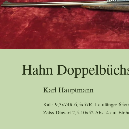
Trad
Hahn Doppelbüchs
Karl Hauptmann
Kal.: 9,3x74R-6,5x57R, Lauflänge: 65cm
Zeiss Diavari 2,5-10x52 Abs. 4 auf Ein