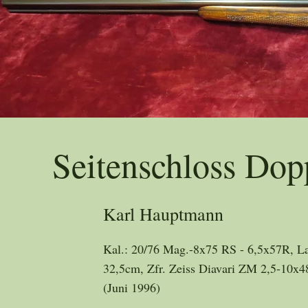
Trad
Seitenschloss Dop
Karl Hauptmann
Kal.: 20/76 Mag.-8x75 RS - 6,5x57R, La
32,5cm, Zfr. Zeiss Diavari ZM 2,5-10x
(Juni 1996)