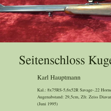
Trad
Seitenschloss Kug
Karl Hauptmann
Kal.: 8x75RS-5,6x52R Savage-.22 Hornet
Augenabstand: 29,5cm, Zfr. Zeiss Diav
(Juni 1995)