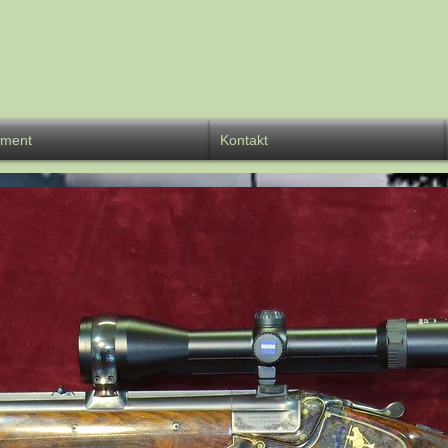
rschrift 1
iment
Kontakt
über 150
Jahre
Waffen-Meyer