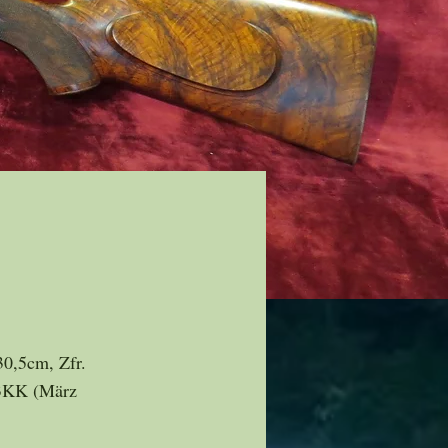
30,5cm, Zfr.
 3KK (März