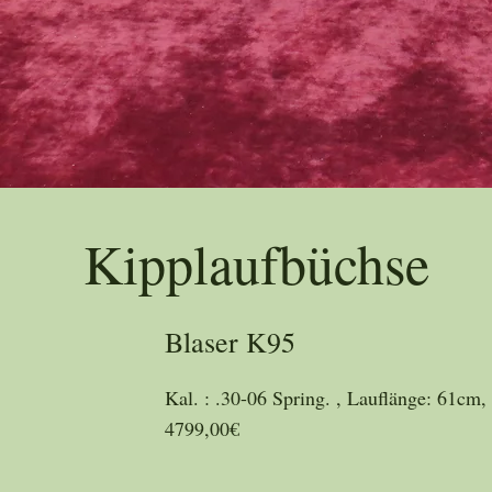
Trad
Kipplaufbüchse
Blaser K95
Kal. : .30-06 Spring. , Lauflänge: 61cm,
4799,00€