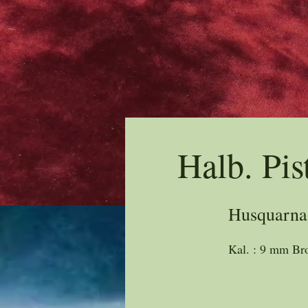
Halb. Pis
Husquarna
Kal. : 9 mm Br