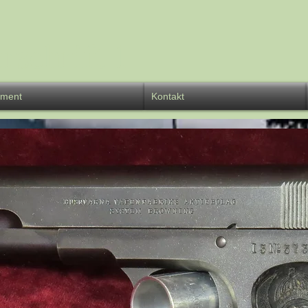
rschrift 1
iment
Kontakt
über 150
Jahre
Waffen-Meyer