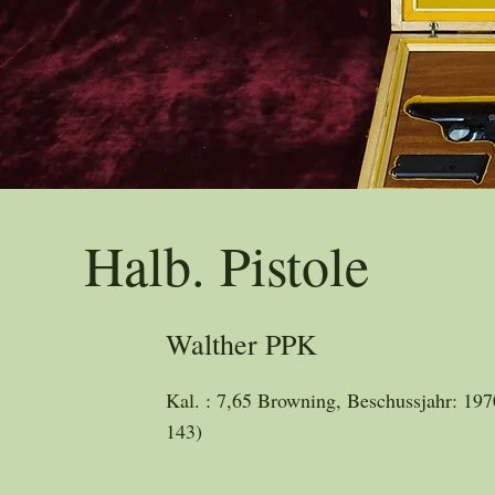
Trad
Halb. Pistole
Walther PPK
Kal. : 7,65 Browning, Beschussjahr: 197
143)