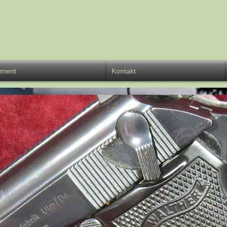
rschrift 1
iment
Kontakt
über 150
Jahre
Waffen-Meyer